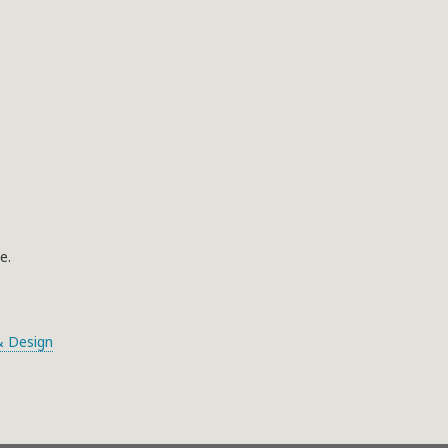
e.
 Design