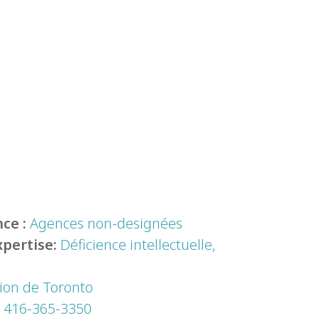
ce :
Agences non-designées
xpertise:
Déficience intellectuelle,
ion de Toronto
:
416-365-3350