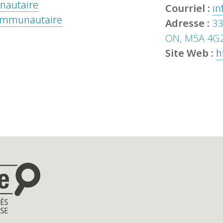
unautaire
Courriel :
in
 communautaire
Adresse :
33
ON, M5A 4G
Site Web :
h