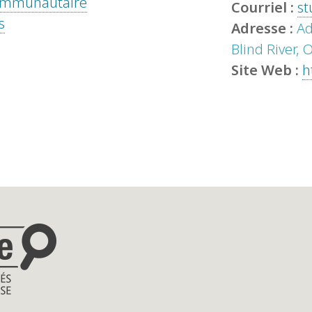
 communautaire
Courriel :
st
s
Adresse :
Ad
Blind River,
Site Web :
h