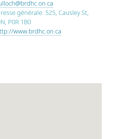
ulloch@brdhc.on.ca
resse générale: 525, Causley St,
 ON, P0R 1B0
ttp://www.brdhc.on.ca