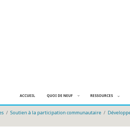
ACCUEIL
QUOI DE NEUF
RESSOURCES
es
Soutien à la participation communautaire
Développ