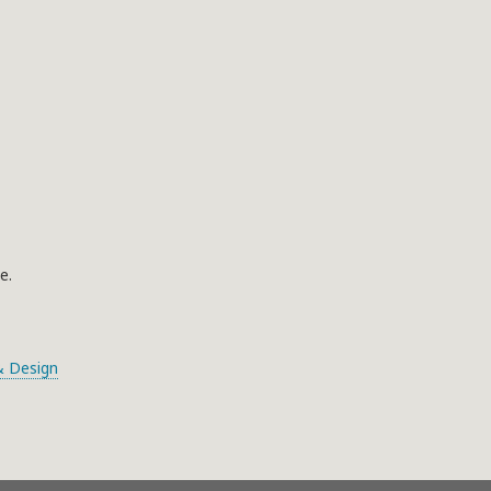
e.
 Design