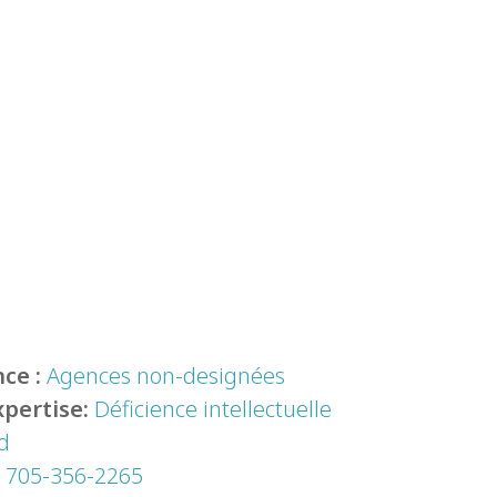
ce :
Agences non-designées
xpertise:
Déficience intellectuelle
d
:
705-356-2265