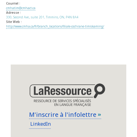
Courriel :
cmhatim@cmhact.ca
Adresse :
330, Second Ave., suite 201, Timmins, ON, P4N 8A4
Site Web :
http://www.cmha.ca/fr/branch_locations/filiale-cochrane-timiskaming/
M'inscrire à l'infolettre
LinkedIn