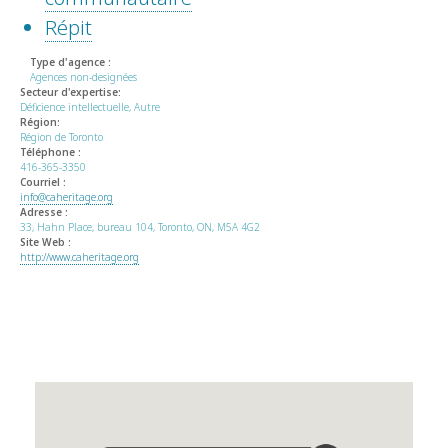
Répit
Type d'agence :
Agences non-designées
Secteur d'expertise:
Déficience intellectuelle, Autre
Région:
Région de Toronto
Téléphone :
416-365-3350
Courriel :
info@caheritage.org
Adresse :
33, Hahn Place, bureau 104, Toronto, ON, M5A 4G2
Site Web :
http://www.caheritage.org