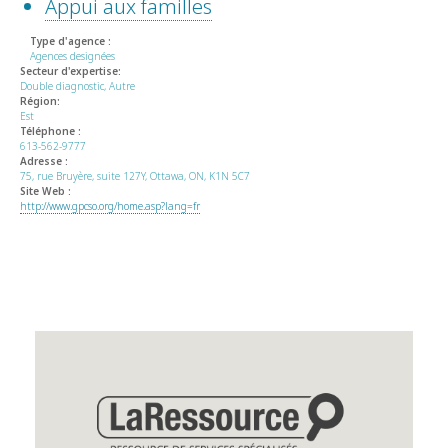
Appui aux familles
Type d'agence :
Agences designées
Secteur d'expertise:
Double diagnostic, Autre
Région:
Est
Téléphone :
613-562-9777
Adresse :
75, rue Bruyère, suite 127Y, Ottawa, ON, K1N 5C7
Site Web :
http://www.gpcso.org/home.asp?lang=fr