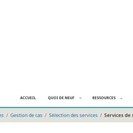
ACCUEIL
QUOI DE NEUF
RESSOURCES
es
Gestion de cas
Sélection des services
Services de