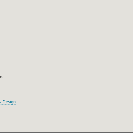
e.
 Design