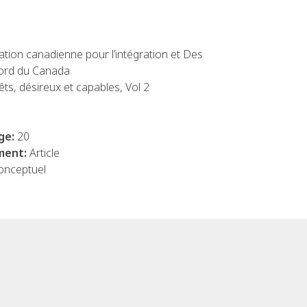
ation canadienne pour l’intégration et Des
ord du Canada
êts, désireux et capables, Vol 2
ge:
20
ment:
Article
onceptuel