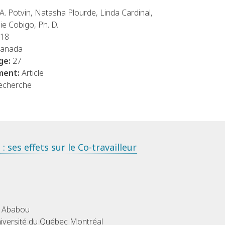
A. Potvin, Natasha Plourde, Linda Cardinal,
nie Cobigo, Ph. D.
018
Canada
ge:
27
ment:
Article
echerche
 ses effets sur le Co-travailleur
d Ababou
iversité du Québec Montréal