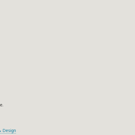
e.
 Design