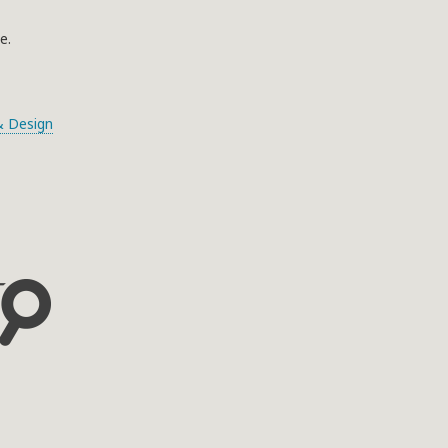
e.
 Design