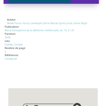
Auteur:
Renée Proulx, Fanny Lemétayer, Céline Mercier, Sylvie Jutras, Diane Major
Publication:
Revue francophone de la déficience intellectuelle, vol. 19, 21-25
Parution:
2008
Lieu:
Québec, Canada
Nombre de page:
5
Références:
Conceptuel