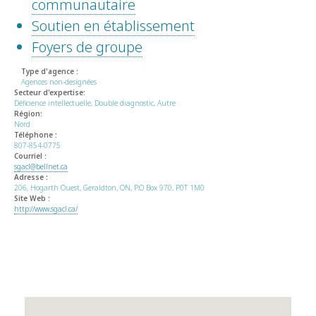
communautaire
Soutien en établissement
Foyers de groupe
Type d'agence :
Agences non-designées
Secteur d'expertise:
Déficience intellectuelle, Double diagnostic, Autre
Région:
Nord
Téléphone :
807-854-0775
Courriel :
sgacl@bellnet.ca
Adresse :
206, Hogarth Ouest, Geraldton, ON, P.O Box 970, P0T 1M0
Site Web :
http://www.sgacl.ca/