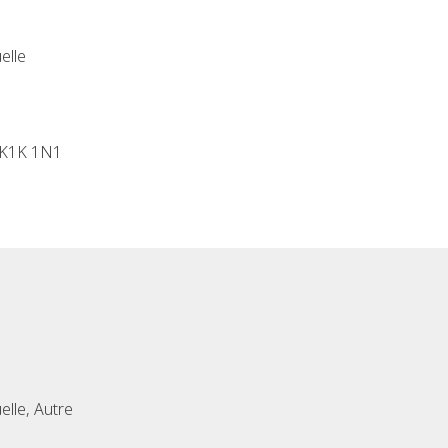
elle
, K1K 1N1
elle, Autre