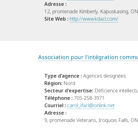
Adresse :
12, promenade Kimberly, Kapuskasing, O
Site Web :
http://www.kdacl.com/
Association pour l'intégration commu
Type d'agence :
Agences designées
Région:
Nord
Secteur d'expertise:
Déficience intellectu
Téléphone :
705-258-3971
Courriel :
carol_ifacl@onlink.net
Adresse :
9, promenade Veterans, Iroquois Falls, O