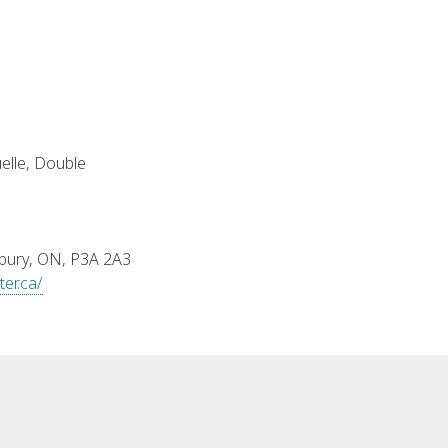
uelle, Double
dbury, ON, P3A 2A3
er.ca/