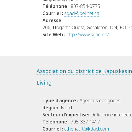
Téléphone :
807-854-0775
Courriel :
sgacl@bellnet.ca
Adresse :
206, Hogarth Ouest, Geraldton, ON, P.O 
Site Web :
http://www.sgacl.ca/
Association du district de Kapuskasi
Living
Type d'agence :
Agences designées
Région:
Nord
Secteur d'expertise:
Déficience intellectu
Téléphone :
705-337-1417
Courriel :
ctheriault@kdacl.com