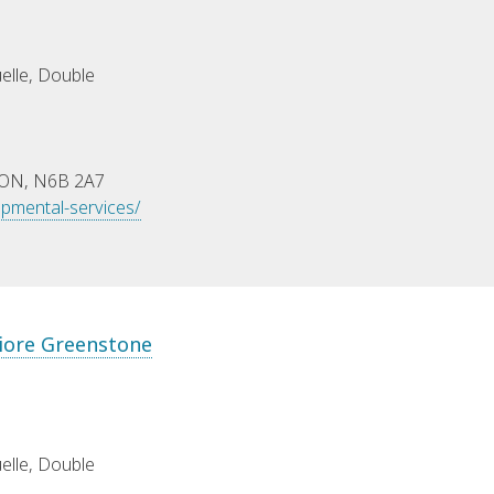
uelle, Double
, ON, N6B 2A7
pmental-services/
riore Greenstone
uelle, Double