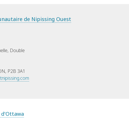
unautaire de Nipissing Ouest
uelle, Double
 ON, P2B 3A1
tnipissing.com
e d'Ottawa