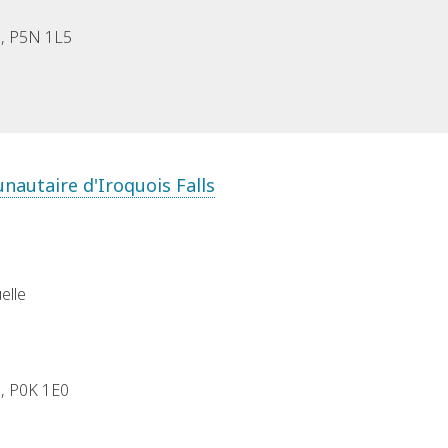
N, P5N 1L5
nautaire d'Iroquois Falls
elle
N, P0K 1E0