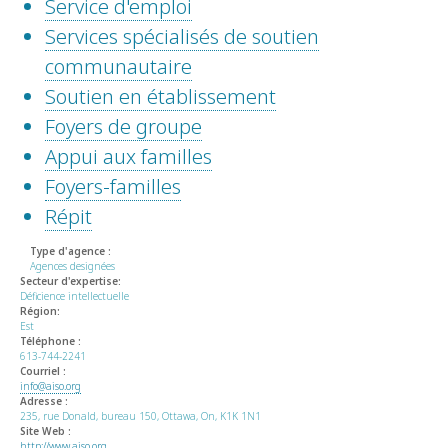
Service d'emploi
Services spécialisés de soutien
communautaire
Soutien en établissement
Foyers de groupe
Appui aux familles
Foyers-familles
Répit
Type d'agence :
Agences designées
Secteur d'expertise:
Déficience intellectuelle
Région:
Est
Téléphone :
613-744-2241
Courriel :
info@aiso.org
Adresse :
235, rue Donald, bureau 150, Ottawa, On, K1K 1N1
Site Web :
http://www.aiso.org