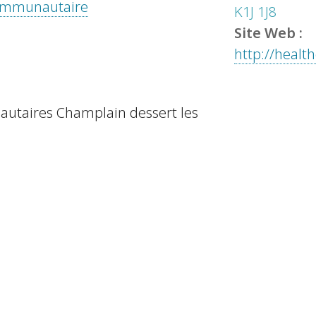
 communautaire
K1J 1J8
Site Web :
http://healt
autaires Champlain dessert les