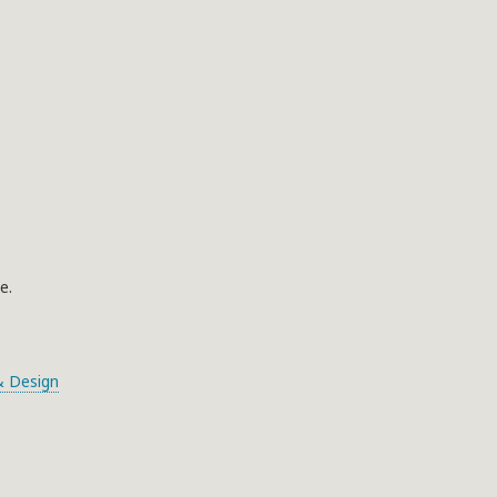
e.
 Design