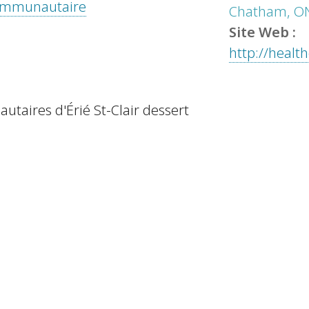
 communautaire
Chatham, O
Site Web :
http://health
taires d'Érié St-Clair dessert