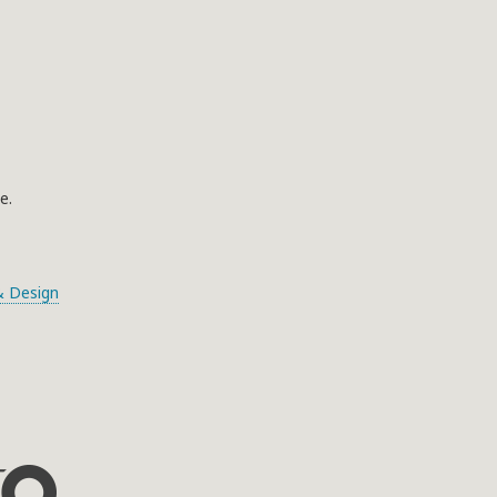
e.
 Design