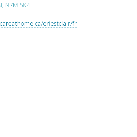
N, N7M 5K4
careathome.ca/eriestclair/fr