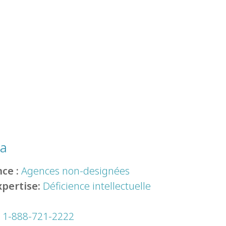
ka
ce :
Agences non-designées
xpertise:
Déficience intellectuelle
:
1-888-721-2222