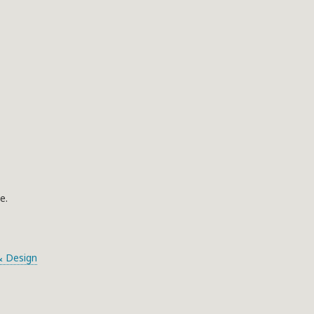
e.
 Design