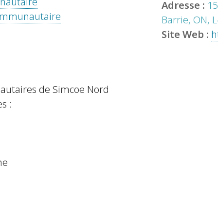
unautaire
Adresse :
15
 communautaire
Barrie, ON, 
Site Web :
h
nautaires de Simcoe Nord
s :
ne