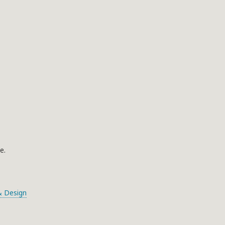
e.
 Design