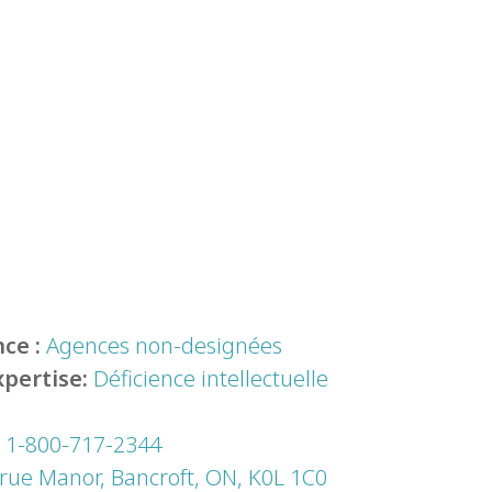
ce :
Agences non-designées
xpertise:
Déficience intellectuelle
:
1-800-717-2344
 rue Manor, Bancroft, ON, K0L 1C0