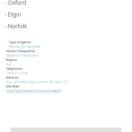
- Oxford
- Elgin
- Norfolk
Type d'agence :
Agences non-designées
Secteur d'expertise:
Déficience intellectuelle
Région:
Sud
Téléphone :
1-800-811-5146
Adresse :
356, rue Oxford Ouest, London, ON, N6H 1T3
Site Web :
http://healthcareathome.ca/southwest/fr