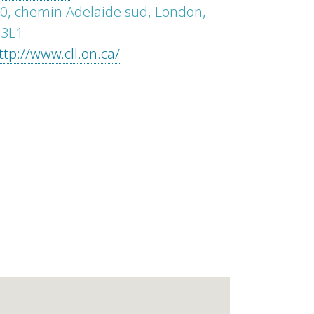
0, chemin Adelaide sud, London,
 3L1
ttp://www.cll.on.ca/