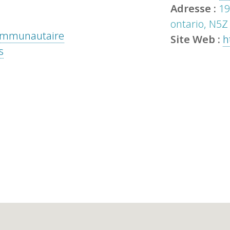
Adresse :
19
ontario, N5Z
 communautaire
Site Web :
h
s