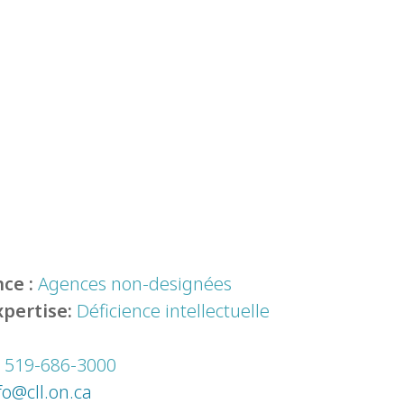
ce :
Agences non-designées
xpertise:
Déficience intellectuelle
:
519-686-3000
fo@cll.on.ca