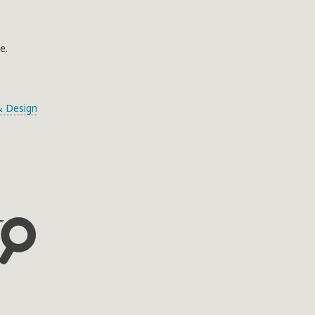
e.
 Design