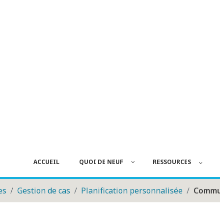
ACCUEIL
QUOI DE NEUF
RESSOURCES
es
Gestion de cas
Planification personnalisée
Commun