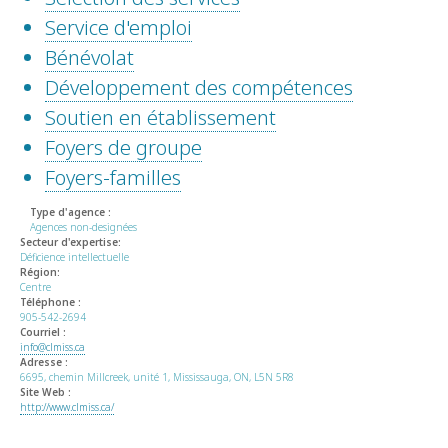
Service d'emploi
Bénévolat
Développement des compétences
Soutien en établissement
Foyers de groupe
Foyers-familles
Type d'agence :
Agences non-designées
Secteur d'expertise:
Déficience intellectuelle
Région:
Centre
Téléphone :
905-542-2694
Courriel :
info@clmiss.ca
Adresse :
6695, chemin Millcreek, unité 1, Mississauga, ON, L5N 5R8
Site Web :
http://www.clmiss.ca/