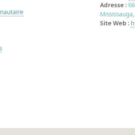
Adresse :
66
unautaire
Mississauga,
Site Web :
h
s