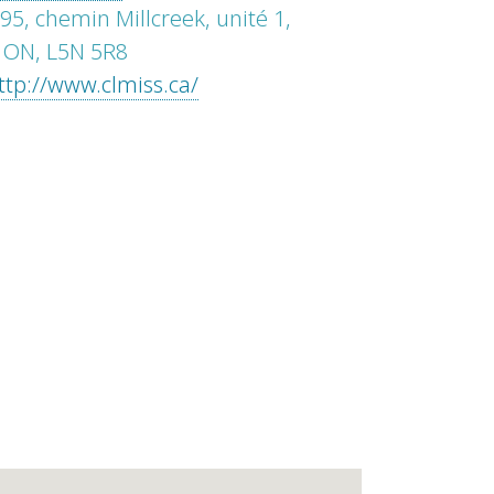
95, chemin Millcreek, unité 1,
 ON, L5N 5R8
ttp://www.clmiss.ca/