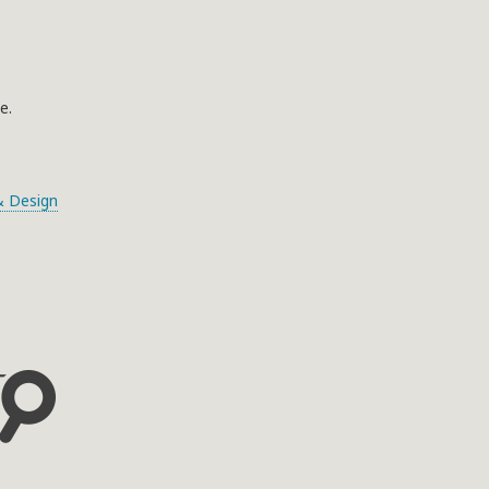
e.
 Design