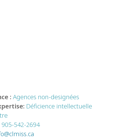
ce :
Agences non-designées
xpertise:
Déficience intellectuelle
tre
:
905-542-2694
fo@clmiss.ca