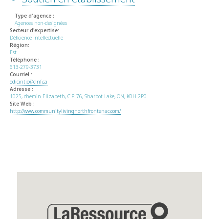
Type d'agence :
Agences non-designées
Secteur d'expertise:
Déficience intellectuelle
Région:
Est
Téléphone :
613-279-3731
Courriel :
edicintio@clnf.ca
Adresse :
1025, chemin Elizabeth, C.P. 76, Sharbot Lake, ON, K0H 2P0
Site Web :
http://www.communitylivingnorthfrontenac.com/