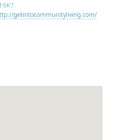
M 6K7
ttp://getintocommunityliving.com/