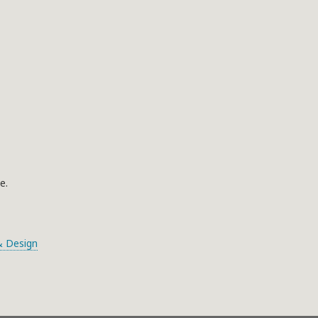
e.
 Design