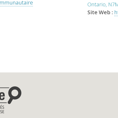
 communautaire
Ontario, N7
Site Web :
h