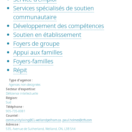
Services spécialisés de soutien
communautaire
Développement des compétences
Soutien en établissement
Foyers de groupe
Appui aux familles
Foyers-familles
Répit
Type d'agence :
Agences non-designées
Secteur d'expertise:
Déficience intellectuelle
Région:
Sud
Téléphone :
905-735-0081
Courriel :
communityliving@CL-wellandpelham.ca
,
paul.holmes@ctfs.com
Adresse :
535, Avenue de Sutherland, Welland, ON, L3B 5A4