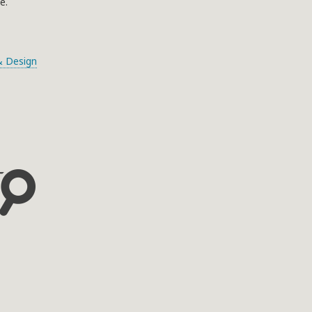
e.
 Design