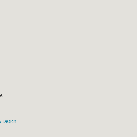
e.
 Design