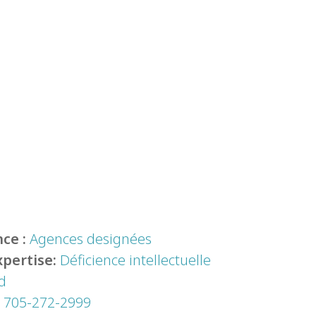
ce :
Agences designées
xpertise:
Déficience intellectuelle
d
:
705-272-2999