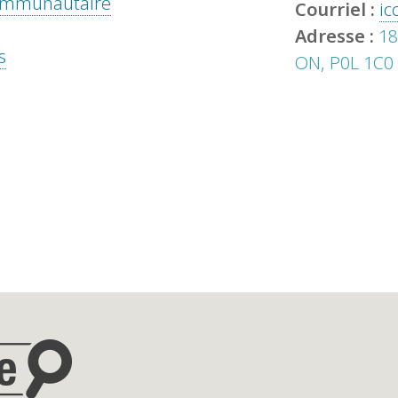
 communautaire
Courriel :
ic
Adresse :
18
s
ON, P0L 1C0