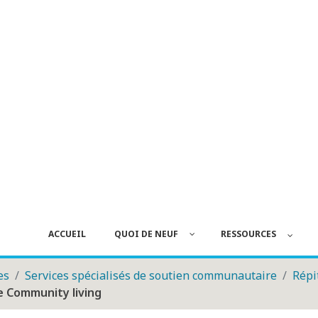
ACCUEIL
QUOI DE NEUF
RESSOURCES
es
Services spécialisés de soutien communautaire
Répi
 Community living