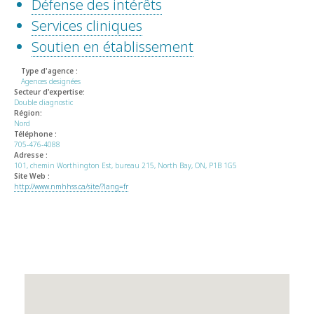
Défense des intérêts
Services cliniques
Soutien en établissement
Type d'agence :
Agences designées
Secteur d'expertise:
Double diagnostic
Région:
Nord
Téléphone :
705-476-4088
Adresse :
101, chemin Worthington Est, bureau 215, North Bay, ON, P1B 1G5
Site Web :
http://www.nmhhss.ca/site/?lang=fr