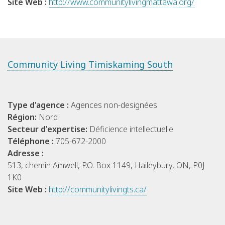
Site Web :
http://www.communitylivingmattawa.org/
Community Living Timiskaming South
Type d'agence :
Agences non-designées
Région:
Nord
Secteur d'expertise:
Déficience intellectuelle
Téléphone :
705-672-2000
Adresse :
513, chemin Amwell, P.O. Box 1149, Haileybury, ON, P0J
1K0
Site Web :
http://communitylivingts.ca/