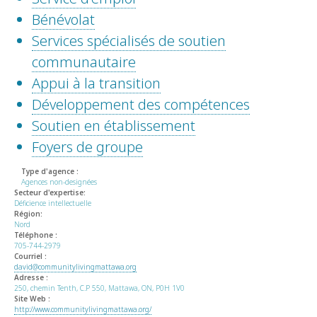
Bénévolat
Services spécialisés de soutien
communautaire
Appui à la transition
Développement des compétences
Soutien en établissement
Foyers de groupe
Type d'agence :
Agences non-designées
Secteur d'expertise:
Déficience intellectuelle
Région:
Nord
Téléphone :
705-744-2979
Courriel :
david@communitylivingmattawa.org
Adresse :
250, chemin Tenth, C.P 550, Mattawa, ON, P0H 1V0
Site Web :
http://www.communitylivingmattawa.org/