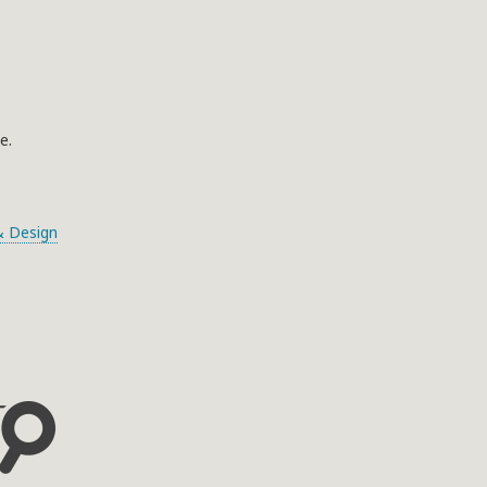
e.
 Design