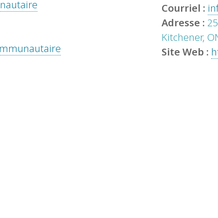
unautaire
Courriel :
in
Adresse :
25
Kitchener, O
 communautaire
Site Web :
h