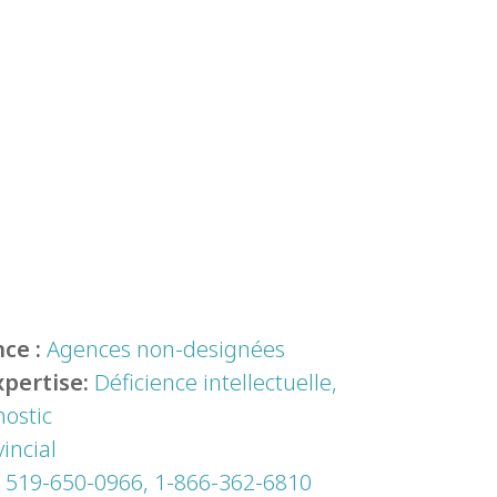
ce :
Agences non-designées
xpertise:
Déficience intellectuelle,
ostic
incial
:
519-650-0966, 1-866-362-6810