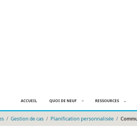
ACCUEIL
QUOI DE NEUF
RESSOURCES
es
Gestion de cas
Planification personnalisée
Commun