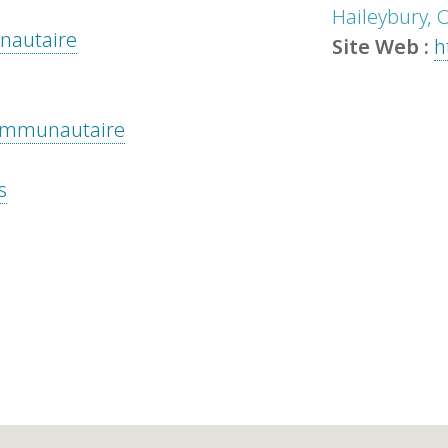
Haileybury, 
unautaire
Site Web :
h
 communautaire
s