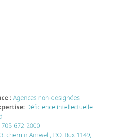
ce :
Agences non-designées
xpertise:
Déficience intellectuelle
d
:
705-672-2000
3, chemin Amwell, P.O. Box 1149,