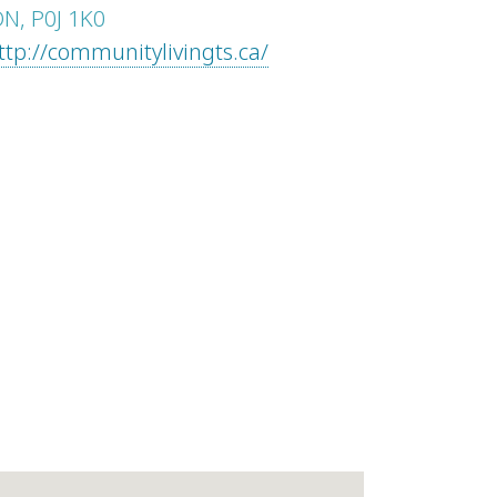
ON, P0J 1K0
ttp://communitylivingts.ca/