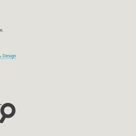
e.
 Design