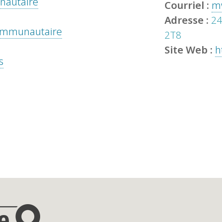
unautaire
Courriel :
m
Adresse :
24
 communautaire
2T8
Site Web :
h
s