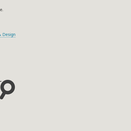
e.
 Design