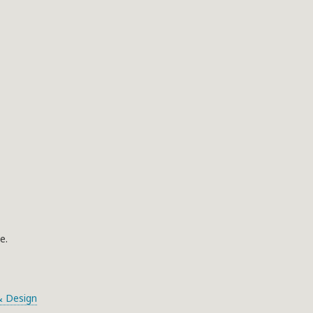
e.
 Design