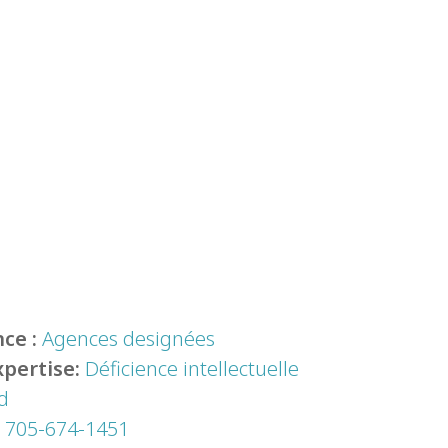
ce :
Agences designées
xpertise:
Déficience intellectuelle
d
:
705-674-1451