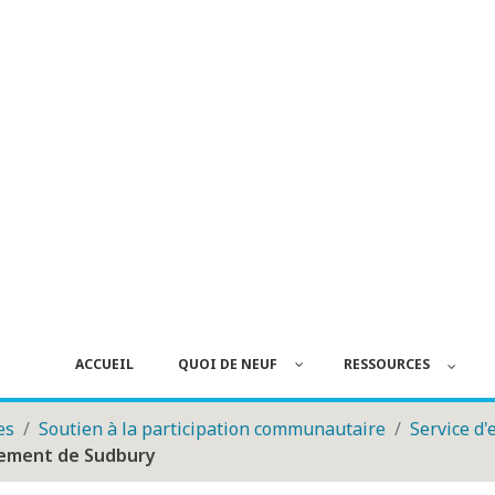
ACCUEIL
QUOI DE NEUF
RESSOURCES
es
Soutien à la participation communautaire
Service d'
pement de Sudbury