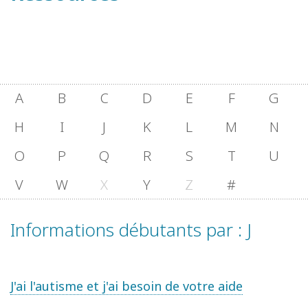
A
B
C
D
E
F
G
H
I
J
K
L
M
N
O
P
Q
R
S
T
U
V
W
X
Y
Z
#
Informations débutants par : J
J'ai l'autisme et j'ai besoin de votre aide