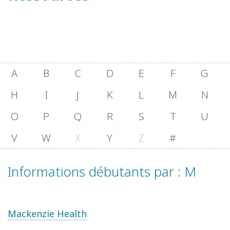
A
B
C
D
E
F
G
H
I
J
K
L
M
N
O
P
Q
R
S
T
U
V
W
X
Y
Z
#
Informations débutants par : M
Mackenzie Health