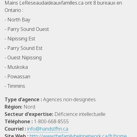
Mains LeReseaudaideauxfamilles.ca ont 8 bureaux en
Ontario :
- North Bay
- Parry Sound Ouest
- Nipissing Est
- Parry Sound Est
- Ouest Nipissing
- Muskoka
- Powassan
- Timmins
Type d'agence :
Agences non-designées
Région:
Nord
Secteur d'expertise:
Déficience intellectuelle
Téléphone :
1-800-668-8555
Courriel :
info@handstfhn.ca
Site Web :
http://www.thefamilyhelpnetwork.ca/fr/home